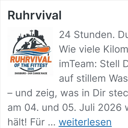
Ruhrvival
24 Stunden. Du
Wie viele Kilo
imTeam: Stell 
auf stillem Wa
– und zeig, was in Dir st
am 04. und 05. Juli 2026
Ruhrvival
hält! Für …
weiterlesen